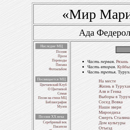
«Мир Мари
Ада Федерол
Наследие МЦ
Поэзия
Проза
Переводы
Часть первая.
Рязань
Письма
Часть вторая.
Куйбы
Фотоальбом
Часть третья.
Турух
Посвящается МЦ
На месте
Цветаевский Клуб
Жизнь в Туруха
О Цветаевой
Аля и Генка
Семья
Выборы в Турух
Песни на стихи МЦ
Сосед Вовка
Библиография
Музеи
Наши звери
Мироедиха
Поэзия ХХ века
Смерть Сталина
Серебряный век
Дом культуры
Писатели
Отъезд