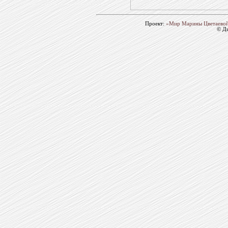
Проект:
«Мир Марины Цветаево
© Д