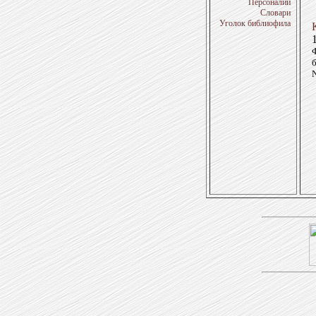
Персоналии
Словари
Уголок библиофила
б
N