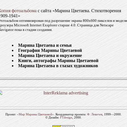
Копия фотоальбома
с сайта
«Марина Цветаева. Стихотворения
1909-1941»
Фотоальбом оптимизирован под разрешение экрана 800х600 пикселов и модел
роузера Microsoft Internet Exsplorer старше 4.0. Страница для Netscape
avigator пока в стадии создания.
Марина Цветаева и семья
География Марины Цветаевой
Марина Цветаева и окружение
Книги, автографы Марины Цветаевой
Марина Цветаева в глазах художников
Проект:
«Мир Марины Цветаевой»
. Координатор проекта:
Ф. Левичев
, 1999—2000.
© Дизайн:
FTdesign
, 2000.