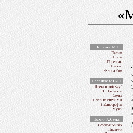
«М
Наследие МЦ
Поэзия
Проза
Переводы
Письма
Фотоальбом
Посвящается МЦ
с
Цветаевский Клуб
О Цветаевой
Семья
Песни на стихи МЦ
Библиография
Музеи
Поэзия ХХ века
Серебряный век
Ц
Писатели