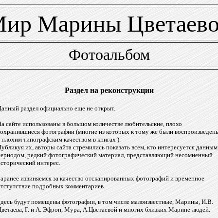
ир Марины Цветаев
Фотоальбом
Раздел на реконструкции
Данный раздел официально еще не открыт.
На сайте использованы в большом количестве любительские, плохо
сохранившиеся фотографии (многие из которых к тому же были воспроизведен
 плохим типографским качеством в книгах ).
Публикуя их, авторы сайта стремились показать всем, кто интересуется данным
периодом, редкий фотографический материал, представляющий несомненный
исторический интерес.
Заранее извиняемся за качество отсканированных фотографий и временное
отстутствие подробных комментариев.
Здесь будут помещены фотографии, в том числе малоизвестные, Марины, И.В.
ветаева, Г. и А. Эфрон, Мура, А.Цветаевой и многих близких Марине людей.