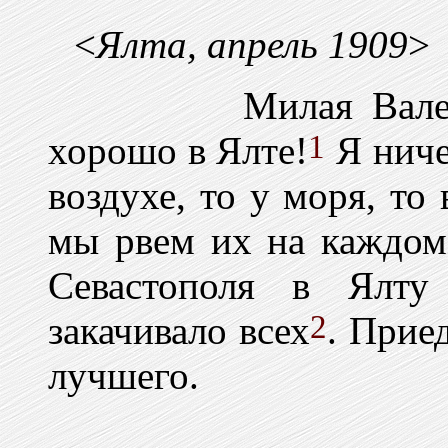
<
Ялта, апрель 1909
>
Милая Валечка. 
1
хорошо в Ялте!
Я ниче
воздухе, то у моря, то 
мы рвем их на каждом
Севастополя в Ялту
2
закачивало всех
. Приед
лучшего.