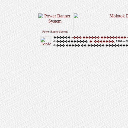
Power Banner System
������
«��� ������ ���������»
© �����������:
�. �������
, 1999—
© ��� ����� �� ������ �������