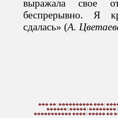
выражала свое 
беспрерывно. Я к
сдалась» (
А. Цветаев
��� ��
|
���������� ���
|
���
������
|
�����
|
��������
����������� ����
|
����� �� �