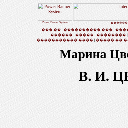
Power Banner System
������
��� ��
|
���������� ���
|
���
������
|
�����
|
��������
����������� ����
|
����� �� �
Марина Цве
В. И. 