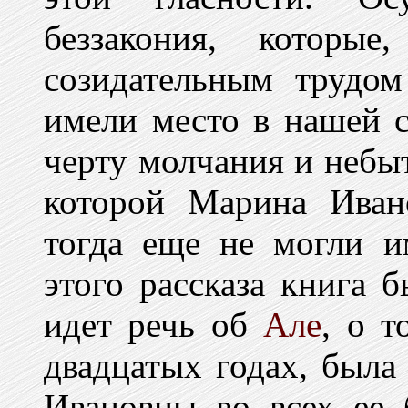
беззакония, которые
созидательным трудо
имели место в нашей ст
черту молчания и небы
которой Марина Иван
тогда еще не могли и
этого рассказа книга 
идет речь об
Але
, о т
двадцатых годах, был
Ивановны во всех ее 