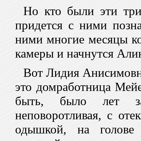
Но кто были эти тр
придется с ними позна
ними многие месяцы ко
камеры и начнутся Али
Вот Лидия Анисимовн
это домработница Мейе
быть, было лет за
неповоротливая, с оте
одышкой, на голове 