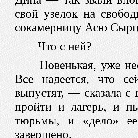
свой узелок на свобо
сокамерницу Асю Сырц
— Что с ней?
— Новенькая, уже нес
Все надеется, что се
выпустят, — сказала с 
пройти и лагерь, и п
тюрьмы, и «дело» ее
завершено.