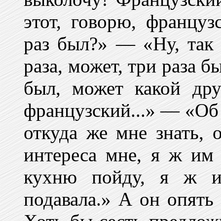
этот, говорю, француз
раз был?» — «Ну, так 
раза, может, три раза б
был, может какой дру
французский...» — «Об
откуда же мне знать, 
интереса мне, я ж им
кухню пойду, я ж и
подавала.» А он опять 