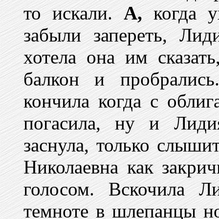
то искали.
А,
когда у
забыли запереть, Лид
хотела она им сказать
балкон и пробрались
кончила когда с облига
погасила, ну и Лиди
заснула, только слыши
Николаевна как закрич
голосом. Вскочила Л
темноте в шлепанцы но