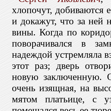
хлопочут, добиваются 
и докажут, что за ней 
вины. Когда по коридо
поворачивался в зам
надеждой устремляла вз
этот раз; дверь отво
новую заключенную. О
очень изящная, на выс
мятом платьице, с у
помещался весь ее тюр