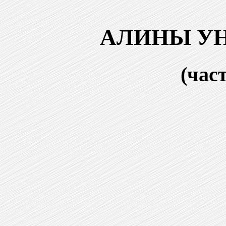
АЛИНЫ У
(час