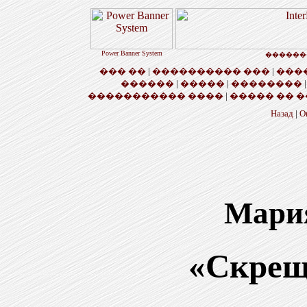
Power Banner System
������
��� ��
|
���������� ���
|
���
������
|
�����
|
��������
����������� ����
|
����� �� �
Назад
|
О
Мари
«Скрещ