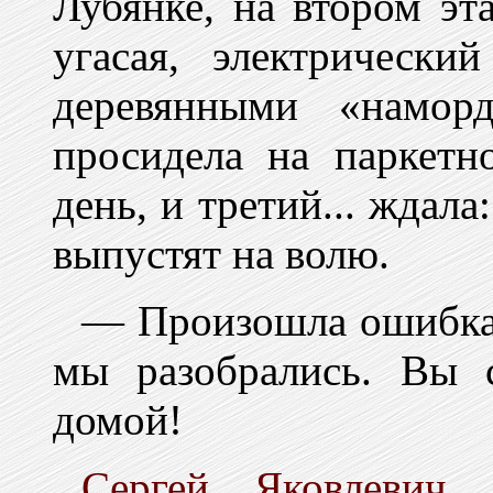
Лубянке, на втором эт
угасая, электрически
деревянными «намор
просидела на паркетн
день, и третий... ждала
выпустят на волю.
— Произошла ошибка,
мы разобрались. Вы 
домой!
Сергей Яковлевич
,