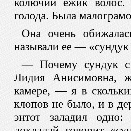
колючий ежик волос.
голода. Была малограм
Она очень обижалась
называли ее — «сундук
— Почему сундук с
Лидия Анисимовна, ж
камере, — я в скольки
клопов не было, и в де
энтот заладил одно:
докладай, говорит, «су