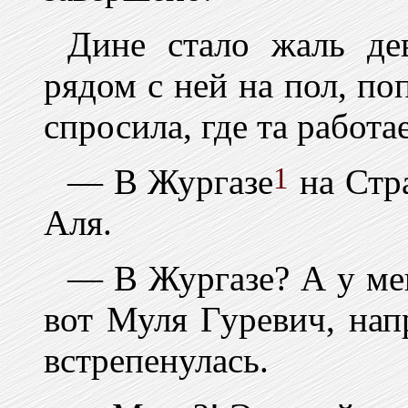
Дине стало жаль де
рядом с ней на пол, по
спросила, где та работае
1
— В Жургазе
на Стра
Аля.
— В Жургазе? А у мен
вот Муля Гуревич, нап
встрепенулась.