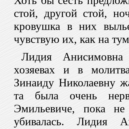
Хоть бы сесть предложи
стой, другой стой, ноч
кровушка в них вылье
чувствую их, как на тум
Лидия Анисимовна 
хозяевах и в молитв
Зинаиду Николаевну жа
та была очень нерв
Эмильевиче, пока не 
убивалась. Лидия А