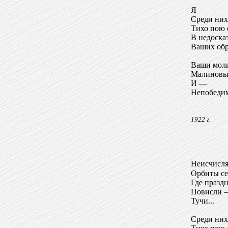
Я
Среди них
Тихо пою 
В недоска
Ваших обр
Ваши мол
Малиновы
И —
Непобеди
1922 г.
Неисчисл
Орбиты се
Где празд
Повисли 
Тучи...
Среди ни