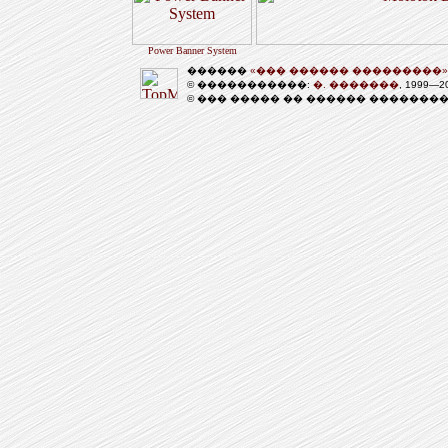
Power Banner System
������
«��� ������ ���������»
© �����������:
�. �������
, 1999—
© ��� ����� �� ������ �������