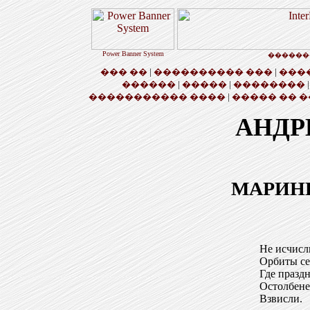
Power Banner System
������
��� ��
|
���������� ���
|
���
������
|
�����
|
��������
����������� ����
|
����� �� �
АНДР
МАРИН
Не исчисл
Орбиты се
Где празд
Остолбене
Взвисли.