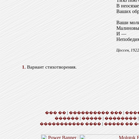
Тихо пою 
В неосяза
Ваших обр
Ваши мол
Малиновы
И —
Непобеди
Цоссен, 192
1.
Вариант стихотворения.
��� ��
|
���������� ���
|
���
������
|
�����
|
��������
����������� ����
|
����� �� �