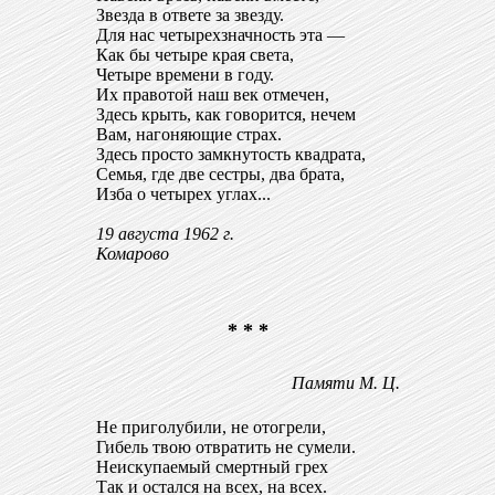
Звезда в ответе за звезду.
Для нас четырехзначность эта —
Как бы четыре края света,
Четыре времени в году.
Их правотой наш век отмечен,
Здесь крыть, как говорится, нечем
Вам, нагоняющие страх.
Здесь просто замкнутость квадрата,
Семья, где две сестры, два брата,
Изба о четырех углах...
19 августа 1962 г.
Комарово
* * *
Памяти М. Ц.
Не приголубили, не отогрели,
Гибель твою отвратить не сумели.
Неискупаемый смертный грех
Так и остался на всех, на всех.