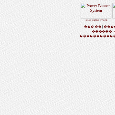
Power Banner System
��� ��
|
���
������
|
�����������