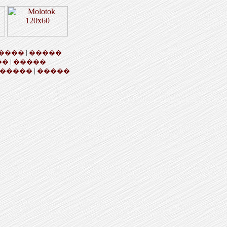
����
|
�����
��
|
�����
�����
|
�����