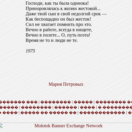
Господи, как ты была одинока!
Приноровлялась к жизни жестокой...
Даже твой сын в свой недолгий срок —
Как беспощадно он был жесток!
Сил не хватает помнить про это.
Вечно в работе, всегда в нищете,
Вечно в полете... О, путь поэта!
Время не то и люди не те.
1975
Мария Петровых
������� ���
|
��������
|
�����
|
�������� �
�����
|
��������
|
������
|
����
|
� �������
 ����
|
����� �� ����� ��
|
������������
|
�