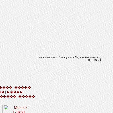
(источник — «Посвящается Марине Цветаевой»,
М.,1991 г.)
����
|
�����
��
|
�����
�����
|
�����