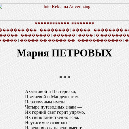
������������. ��������
������� ���
|
��������
|
�����
|
�������� �
�����
|
��������
|
������
|
����
|
� �������
 ����
|
����� �� ����� ��
|
������������
|
�
Мария ПЕТРОВЫХ
* * *
Ахматовой и Пастернака,
Цветаевой и Мандельштама
Неразлучимы имена.
Четыре путеводных знака —
Их горний свет горит упрямо,
Их связь таинственно ясна.
Неугасимое созвездье!
Навеки врозь, навеки вместе,