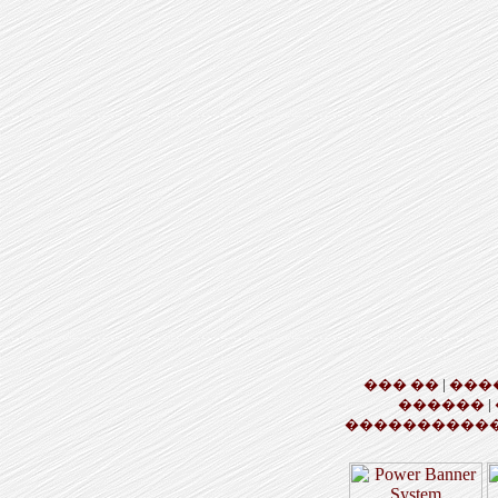
��� ��
|
���
������
|
�����������